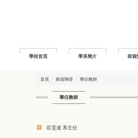
跳
到
主
要
內
容
區
學校首頁
學系簡介
師資
首頁
師資陣容
專任教師
專任教師
莊旻達 系主任